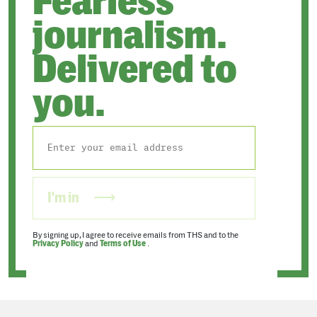
Fearless
journalism.
Delivered to
you.
I'm in
By signing up, I agree to receive emails from THS and to the
Privacy Policy
and
Terms of Use
.