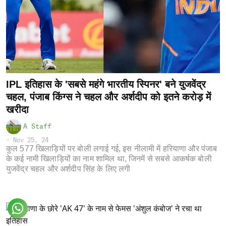
IPL इतिहास के 'सबसे महंगे भारतीय स्पिनर' बने युजवेंद्र
चहल, पंजाब किंग्स ने चहल और अर्शदीप को इतने करोड़ में
खरीदा
A Staff
-
Nov 25, 24
कुल 577 खिलाड़ियों पर बोली लगाई गई, इस नीलामी में हरियाणा और पंजाब
के कई नामी खिलाड़ियों का नाम शामिल था, जिनमें से सबसे आकर्षक बोली
युजवेंद्र चहल और अर्शदीप सिंह के लिए लगी