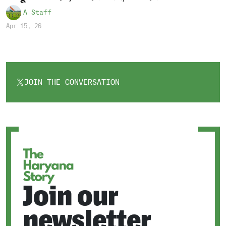
A Staff
Apr 15, 26
JOIN THE CONVERSATION
OPENS
IN
A
NEW
TAB
Join our
newsletter