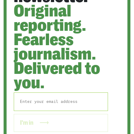
Original
reporting.
Fearless
journalism.
Delivered to
you.
I'm in