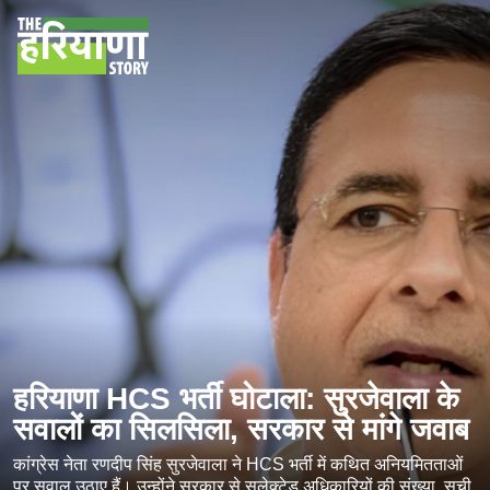
हरियाणा HCS भर्ती घोटाला: सुरजेवाला के
सवालों का सिलसिला, सरकार से मांगे जवाब
कांग्रेस नेता रणदीप सिंह सुरजेवाला ने HCS भर्ती में कथित अनियमितताओं
पर सवाल उठाए हैं। उन्होंने सरकार से सलेक्टेड अधिकारियों की संख्या, सूची